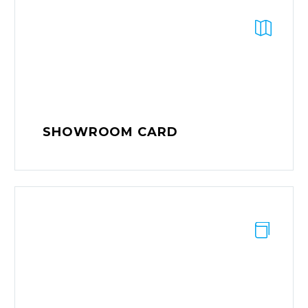


DOWNLOAD
SHOWROOM CARD


DOWNLOAD